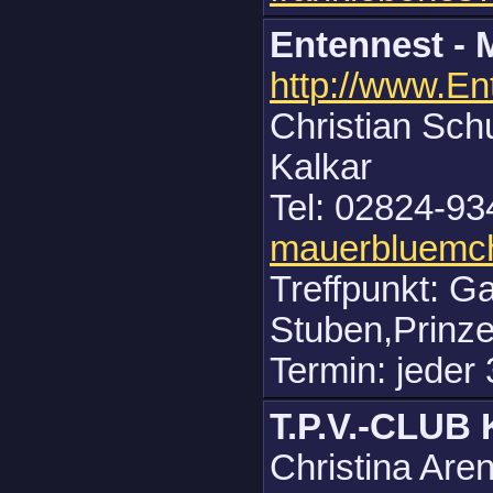
Entennest -
http://www.E
Christian Sch
Kalkar
Tel: 02824-93
mauerbluemc
Treffpunkt: G
Stuben,Prinze
Termin: jeder
T.P.V.-CLU
Christina Are