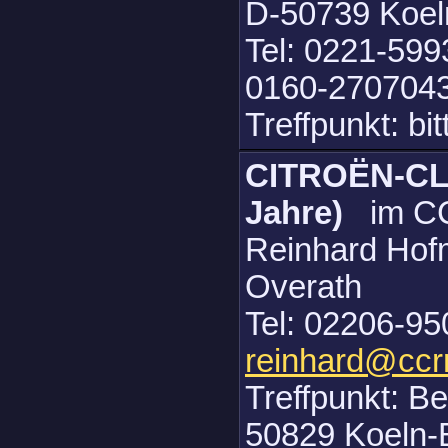
D-50739 Koel
Tel: 0221-599
0160-2707043
Treffpunkt: bi
CITROËN-CLU
Jahre)
im C
Reinhard Hof
Overath
Tel: 02206-95
reinhard@ccr
Treffpunkt: B
50829 Koeln