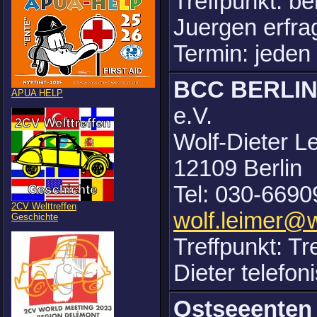
Treffpunkt: b
Juergen erfra
Termin: jeden
BCC BERLI
APUA HELP
e.V.
Wolf-Dieter L
12109 Berlin
Tel: 030-6690
2CV Welttreffen
wolf.leimer@
Geschichte
Treffpunkt: Tr
Dieter telefon
Ostseeente