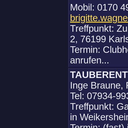
Mobil: 0170 4
brigitte.wagn
Treffpunkt: Z
2, 76199 Karl
Termin: Clubho
anrufen...
TAUBEREN
Inge Braune, 
Tel: 07934-99
Treffpunkt: G
in Weikershe
Termin: (fast