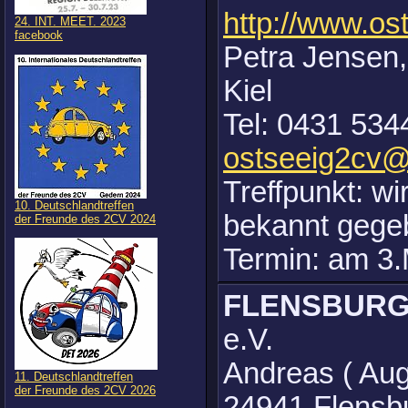
http://www.os
24. INT. MEET. 2023
facebook
Petra Jensen,
Kiel
Tel: 0431 534
ostseeig2cv
Treffpunkt: wi
10. Deutschlandtreffen
bekannt gege
der Freunde des 2CV 2024
Termin: am 3.
FLENSBURG
e.V.
Andreas ( Au
11. Deutschlandtreffen
der Freunde des 2CV 2026
24941 Flensb