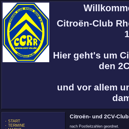
Willkomm
Citroën-Club Rh
Hier geht's um C
den 2C
und vor allem u
dam
Citroën- und 2CV-Clu
·
START
·
TERMINE
nach Postleitzahlen geordnet.