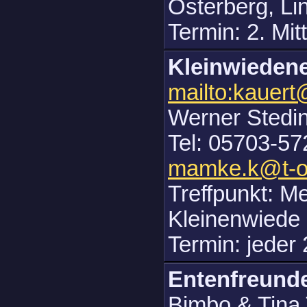
Osterberg, L
Termin: 2. Mi
Kleinwieden
mailto:kauer
Werner Stedin
Tel: 05703-57
mamke.k@t-on
Treffpunkt: M
Kleinenwiede
Termin: jeder
Entenfreund
Bimbo & Tina 