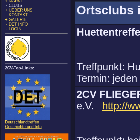
+
MARKT
·
CLUBS
Ortsclubs
+
UEBER UNS
·
KONTAKT
+
GALERIE
·
DET INFO
Huettentref
·
LOGIN
Treffpunkt: Hu
2CV-Top-Links:
Termin: jede
2CV FLIEG
e.V.
http://w
Deutschlandtreffen
Geschichte und Info